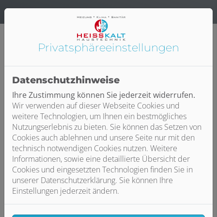
Privatsphäre­einstellungen
Datenschutzhinweise
Individuelle Beratung
Ihre Zustimmung können Sie jederzeit widerrufen.
Die meisten modernen Klimageräte kommen mit
Wir verwenden auf dieser Webseite Cookies und
vorinstallierten Pollen- und Staubfiltern zur Luftreinigung
weitere Technologien, um Ihnen ein bestmögliches
und einem Aktivkohlefilter zur Neutralisierung
Nutzungserlebnis zu bieten. Sie können das Setzen von
unangenehmer Gerüche – vor allem für Allergiker ist das
Cookies auch ablehnen und unsere Seite nur mit den
ein großes Plus. Zudem sind die Geräte ideal als
technisch notwendigen Cookies nutzen. Weitere
Entfeuchter und können in Frühjahr und Herbst Ihre
Informationen, sowie eine detaillierte Übersicht der
Heizung ersetzen. Wir beraten Sie umfassend zum
Cookies und eingesetzten Technologien finden Sie in
Funktionsumfang verschiedener Geräte und Hersteller
unserer Datenschutzerklärung. Sie können Ihre
und erstellen eine transparente Kostenaufstellung.
Einstellungen jederzeit ändern.