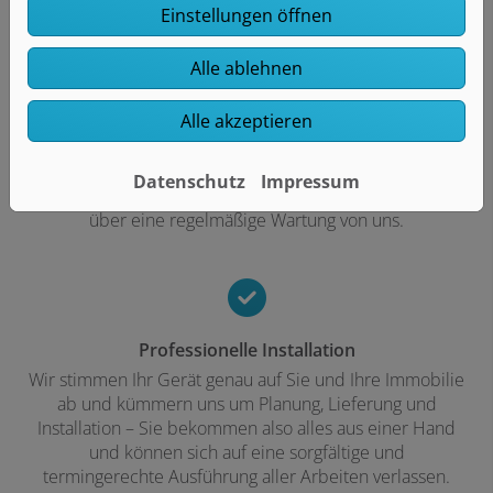
Einstellungen öffnen
Alle ablehnen
Qualität vom Fachbetrieb
Wir verbauen ausschließlich hochwertige Produkte
Alle akzeptieren
führender Marken. So können Sie sich sicher sein, dass
Ihre Raumklimatisierung genau das tut, was sie soll,
wenn sie es soll. Neben umfassenden Service- und
Datenschutz
Impressum
Garantieleistungen erhalten Sie zudem ein Angebot
über eine regelmäßige Wartung von uns.
Professionelle Installation
Wir stimmen Ihr Gerät genau auf Sie und Ihre Immobilie
ab und kümmern uns um Planung, Lieferung und
Installation – Sie bekommen also alles aus einer Hand
und können sich auf eine sorgfältige und
termingerechte Ausführung aller Arbeiten verlassen.